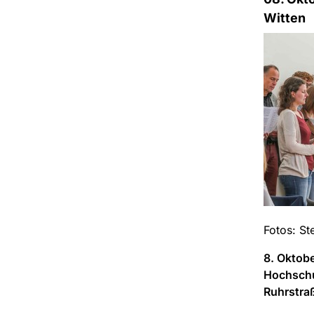
Witten
Fotos: St
8. Oktob
Hochschu
Ruhrstra