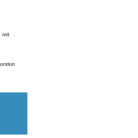
 mit
 London