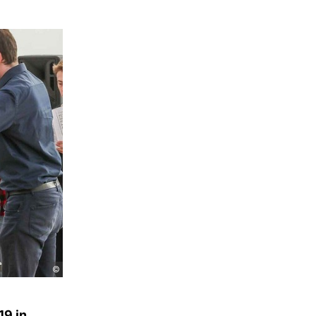
©
19 in