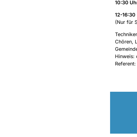
10:30 Uhr
12-16:30 
(Nur für 
Technike
Chören, L
Gemeinde
Hinweis: 
Referent: