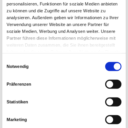
personalisieren, Funktionen für soziale Medien anbieten
Prof. Martin Drazek
zu können und die Zugriffe auf unsere Website zu
analysieren. Außerdem geben wir Informationen zu Ihrer
Prorektor (Fachbereich Popular)
Verwendung unserer Website an unsere Partner für
T +49 2302 28222-84
soziale Medien, Werbung und Analysen weiter. Unsere
Partner führen diese Informationen möglicherweise mit
Mail
weiteren Daten zusammen, die Sie ihnen bereitgestellt
haben oder die sie im Rahmen Ihrer Nutzung der Dienste
gesammelt haben.
Einwilligungsauswahl
Lisa Viehl
Notwendig
Assistenz
Präferenzen
T +49 2302 28222-82
Mail
Statistiken
Marketing
Axel Grenz