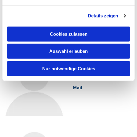
Assistenz
Details zeigen
T +49 2302 28222-86
Mail
Cookies zulassen
Auswahl erlauben
Christine Göttsche
Nur notwendige Cookies
Bibliothek
Mail