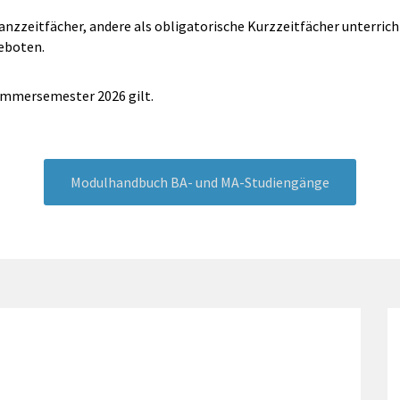
anzzeitfächer, andere als obligatorische Kurzzeitfächer unterrich
eboten.
Sommersemester 2026 gilt.
Modulhandbuch BA- und MA-Studiengänge