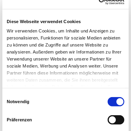
Bachelor, Master, Aufbaustudium,
Gaststudium, Jungstudium und
Kontaktstudium
Diese Webseite verwendet Cookies
Wir verwenden Cookies, um Inhalte und Anzeigen zu
personalisieren, Funktionen für soziale Medien anbieten
zu können und die Zugriffe auf unsere Website zu
analysieren. Außerdem geben wir Informationen zu Ihrer
Verwendung unserer Website an unsere Partner für
zum Bereich KLASSIK
soziale Medien, Werbung und Analysen weiter. Unsere
Partner führen diese Informationen möglicherweise mit
weiteren Daten zusammen, die Sie ihnen bereitgestellt
Musik ist ein lebendiges Element der Kirche und ihrer
haben oder die sie im Rahmen Ihrer Nutzung der Dienste
Gemeinden.
gesammelt haben.
Einwilligungsauswahl
Klassische Kirchenmusik begeistert Sie. Sie möchten
Notwendig
musikalische Gaben in Menschen wecken und fördern. Sie
wollen mit Musik das Evangelium verkünden, Gott loben und
Präferenzen
Menschen trösten. Sie haben Freude an vielfältigen Stilen
und Klängen. Sie fühlen sich zum Musizieren berufen.