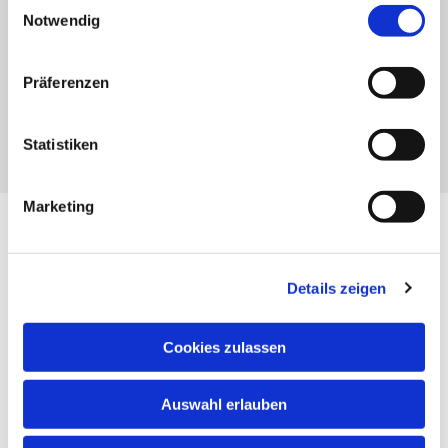
Einwilligungsauswahl
Notwendig
Präferenzen
Statistiken
Marketing
Gemeinschaft und
Spiritualität!
Details zeigen
Musizieren bringt Menschen
Cookies zulassen
zusammen und beteiligt sie. Die
geistlichen Texte spenden Trost in
Auswahl erlauben
schweren Zeiten und lassen fröhlich