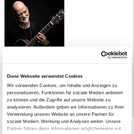
Markus Gahlen
Gitarre
Diese Webseite verwendet Cookies
Kirchenmusik Popular
Wir verwenden Cookies, um Inhalte und Anzeigen zu
personalisieren, Funktionen für soziale Medien anbieten
zu können und die Zugriffe auf unsere Website zu
Mail schreiben
analysieren. Außerdem geben wir Informationen zu Ihrer
Verwendung unserer Website an unsere Partner für
Mit acht entdeckte mich die Gitarre – und ließ mich nie
soziale Medien, Werbung und Analysen weiter. Unsere
wieder los.
Partner führen diese Informationen möglicherweise mit