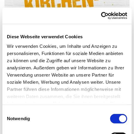
Diese Webseite verwendet Cookies
Wir verwenden Cookies, um Inhalte und Anzeigen zu
personalisieren, Funktionen für soziale Medien anbieten
zu können und die Zugriffe auf unsere Website zu
analysieren. Außerdem geben wir Informationen zu Ihrer
Ins Gespräch kommen
Verwendung unserer Website an unsere Partner für
soziale Medien, Werbung und Analysen weiter. Unsere
Partner führen diese Informationen möglicherweise mit
Lass uns ins Gespräch kommen, kommt vorbei und lernt uns
weiteren Daten zusammen, die Sie ihnen bereitgestellt
kennen
haben oder die sie im Rahmen Ihrer Nutzung der Dienste
gesammelt haben.
Einwilligungsauswahl
Ansprechpersonen
Notwendig