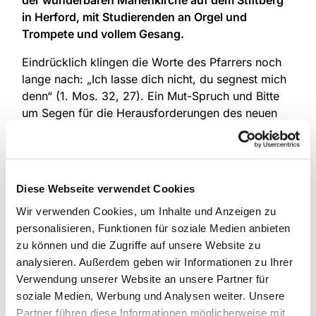
der wunderbaren Marienkirche auf dem Stiftberg
in Herford, mit Studierenden an Orgel und
Trompete und vollem Gesang.
Eindrücklich klingen die Worte des Pfarrers noch
lange nach: „Ich lasse dich nicht, du segnest mich
denn“ (1. Mos. 32, 27). Ein Mut-Spruch und Bitte
um Segen für die Herausforderungen des neuen
Semesters, des Abschieds, des Aufbruchs nach
Witten.
Zu Fuß ging es anschließend den Stiftberg hinunter
Diese Webseite verwendet Cookies
zur Hochschule: zur Begrüßung der neuen
Studierenden Daria Burlak, Eun Sook Kim und
Wir verwenden Cookies, um Inhalte und Anzeigen zu
André Hummel und zum Seminar.
personalisieren, Funktionen für soziale Medien anbieten
zu können und die Zugriffe auf unsere Website zu
Die Aula war gut gefüllt mit 80
analysieren. Außerdem geben wir Informationen zu Ihrer
Personen: Studierende (aus Herford und Witten),
Verwendung unserer Website an unsere Partner für
Dozierende und Gäste. Davon 50 mit
soziale Medien, Werbung und Analysen weiter. Unsere
Blechblasinstrumenten in Erwartung des Referenten
Partner führen diese Informationen möglicherweise mit