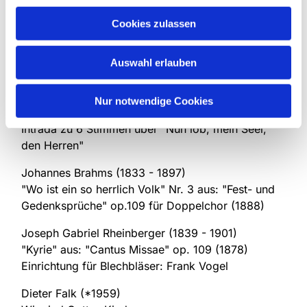
Intrada zu 6 Stimmen über "Von Gott will ich
Cookies zulassen
nichtlassen"
Michael Altenburg
Auswahl erlauben
Intrada zu 6 Stimmen über "Warum betrübst Du
dich, mein Herz"
Nur notwendige Cookies
Michael Altenburg
Intrada zu 6 Stimmen über "Nun lob, mein Seel,
den Herren"
Johannes Brahms (1833 - 1897)
"Wo ist ein so herrlich Volk" Nr. 3 aus: "Fest- und
Gedenksprüche" op.109 für Doppelchor (1888)
Joseph Gabriel Rheinberger (1839 - 1901)
"Kyrie" aus: "Cantus Missae" op. 109 (1878)
Einrichtung für Blechbläser: Frank Vogel
Dieter Falk (*1959)