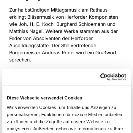
Zur halbstündigen Mittagsmusik am Rathaus
erklingt Bläsermusik von Herforder Komponisten
wie Joh. H. E. Koch, Burghard Schloemann und
Matthias Nagel. Weitere Werke stammen aus der
Feder von Absolventen der Herforder
Ausbildungsstätte. Der Stellvertretende
Bürgermeister Andreas Rödel wird ein Grußwort
sprechen.
Zum Konzert in der Münsterkirche am Samstag
Nachmittag erklingt geistliche Musik aus sechs
Jahrhunderten, darunter Kompositionen von
Buxtehude, Brahms und Rheinberger. Das
Diese Webseite verwendet Cookies
Blockflötenensemble musiziert sechsstimmige
Intraden des frühbarocken Komponisten Michael
Wir verwenden Cookies, um Inhalte und Anzeigen zu
Altenburg, der Popchor setzt Akzente mit
personalisieren, Funktionen für soziale Medien anbieten
Arrangements von Dieter Falk, Micha Keding und
zu können und die Zugriffe auf unsere Website zu
Tore W. Aas. Die Blechbläser bringen zwei
analysieren. Außerdem geben wir Informationen zu Ihrer