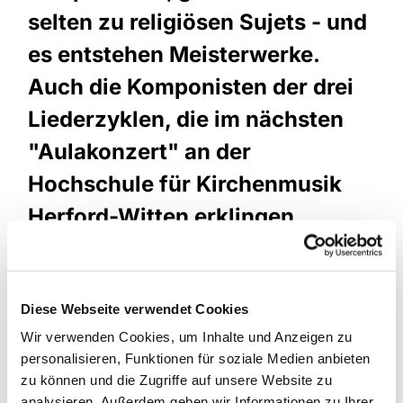
selten zu religiösen Sujets - und
es entstehen Meisterwerke.
Auch die Komponisten der drei
Liederzyklen, die im nächsten
"Aulakonzert" an der
Hochschule für Kirchenmusik
Herford-Witten erklingen,
suchen in jeweils anderen
Lebenssituationen Zuflucht in
Diese Webseite verwendet Cookies
den Texten der Bibel.
Wir verwenden Cookies, um Inhalte und Anzeigen zu
Antonín Dvořák, der 1894 schon seit zwei Jahren
personalisieren, Funktionen für soziale Medien anbieten
in New York gestrandet ist, sucht mit seinen
zu können und die Zugriffe auf unsere Website zu
"Biblischen Liedern" (op. 99) einen Weg aus seiner
analysieren. Außerdem geben wir Informationen zu Ihrer