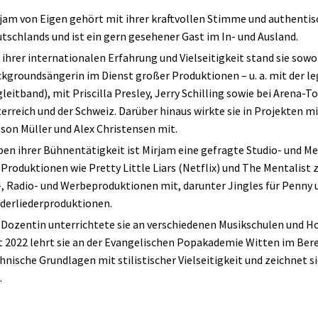
jam von Eigen gehört mit ihrer kraftvollen Stimme und authenti
tschlands und ist ein gern gesehener Gast im In- und Ausland.
 ihrer internationalen Erfahrung und Vielseitigkeit stand sie sowo
kgroundsängerin im Dienst großer Produktionen – u. a. mit der le
leitband), mit Priscilla Presley, Jerry Schilling sowie bei Arena-
erreich und der Schweiz. Darüber hinaus wirkte sie in Projekten 
son Müller und Alex Christensen mit.
en ihrer Bühnentätigkeit ist Mirjam eine gefragte Studio- und Me
Produktionen wie Pretty Little Liars (Netflix) und The Mentalist z
, Radio- und Werbeproduktionen mit, darunter Jingles für Penny 
derliederproduktionen.
 Dozentin unterrichtete sie an verschiedenen Musikschulen und H
t 2022 lehrt sie an der Evangelischen Popakademie Witten im Bere
hnische Grundlagen mit stilistischer Vielseitigkeit und zeichnet
.