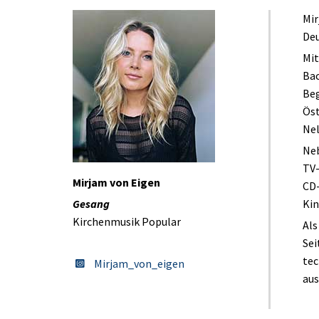
Mir
Deu
Mit
Bac
Beg
Öst
Nel
Neb
TV-
Mirjam von Eigen
CD-
Gesang
Kin
Kirchenmusik Popular
Als
Sei
tec
Mirjam_von_eigen
aus