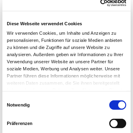
Altstädter Kirchplatz 5
33602 Bielefeld
Die Evangelische Kirche von Westfalen ist eine Körperschaft
Diese Webseite verwendet Cookies
des Öffentlichen Rechts. Sie wird vertreten durch
Wir verwenden Cookies, um Inhalte und Anzeigen zu
Präses/Stellvertretung.
personalisieren, Funktionen für soziale Medien anbieten
Telefon: 0521 594-0 (Zentrale)
zu können und die Zugriffe auf unsere Website zu
analysieren. Außerdem geben wir Informationen zu Ihrer
Telefax: 0521 594-466
Verwendung unserer Website an unsere Partner für
E-Mail: info@ekvw.de
soziale Medien, Werbung und Analysen weiter. Unsere
Internet: www.evangelisch-in-westfalen.d...
Partner führen diese Informationen möglicherweise mit
Amtsgericht / HRB oder Vereinsregister
weiteren Daten zusammen, die Sie ihnen bereitgestellt
haben oder die sie im Rahmen Ihrer Nutzung der Dienste
USt-ID: DEI 24006765
gesammelt haben.
Einwilligungsauswahl
Beschwerden / außergerichtliche Streitschlichtung für
Notwendig
Verbraucher
Die Evangelische Kirche von Westfalen wird nicht an einem
Präferenzen
Verfahren zur außergerichtlichen Streitbeilegung nach dem