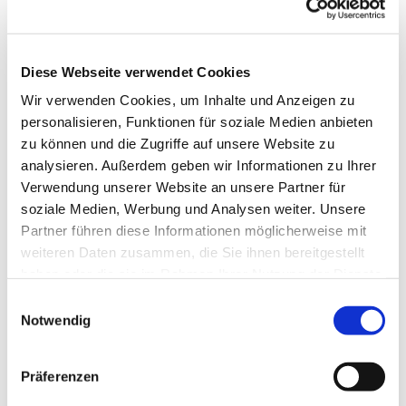
Sonntag, 28. Januar 2018, 20.00 Uhr
Münsterkirche Herford
Diese Webseite verwendet Cookies
Münsterkirchplatz 5, 32052 Herford
Wir verwenden Cookies, um Inhalte und Anzeigen zu
Johann Sebastian Bach
(1685-1750
)
personalisieren, Funktionen für soziale Medien anbieten
Kantate BWV 1 “Wie schön leuchtet der
zu können und die Zugriffe auf unsere Website zu
Morgenstern”
analysieren. Außerdem geben wir Informationen zu Ihrer
Kantate BWV 3 “Ach Gott, wie manches Herzeleid”
Verwendung unserer Website an unsere Partner für
soziale Medien, Werbung und Analysen weiter. Unsere
Johann Adolf Hasse
(1699-1783
)
Partner führen diese Informationen möglicherweise mit
Miserere in c
weiteren Daten zusammen, die Sie ihnen bereitgestellt
Chor der Hochschule für Kirchenmusik
haben oder die sie im Rahmen Ihrer Nutzung der Dienste
Orchester der Hochschulkonzerte (Mitglieder der
gesammelt haben.
Einwilligungsauswahl
NordwestdeutschenPhilharmonie und des
Notwendig
Landestheaters Detmold)
Jutta Potthoff, Sopran, Dorothea Ohly-Visarius, Alt
Präferenzen
Florian Feth, Tenor, Rainer Weiss, Bariton
Hans-Martin Kiefer, Orgel