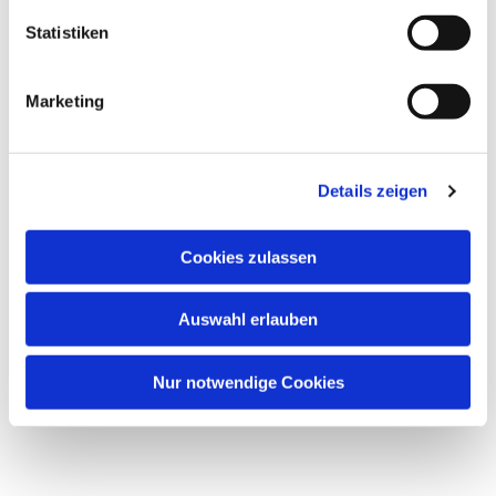
Gesamtleitung: Hildebrand Haake
Statistiken
Marketing
Details zeigen
Dies könnte Sie auch
interessieren
Cookies zulassen
Auswahl erlauben
Nur notwendige Cookies