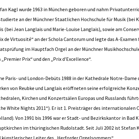
fan Kagl wurde 1963 in München geboren und nahm Privatunterri
studierte an der Münchner Staatlichen Hochschule für Musik (bei 
is (bei Jean Langlais und Marie-Louise Langlais), sowie am Conserv
ix de Virtuosité“ an der Schola Cantorum und legte das A-Examen 
atsprüfung im Hauptfach Orgel an der Münchner Musikhochschule a
 „Premier Prix“ und den „Prix d'Excellence“.
ne Paris- und London-Debüts 1988 in der Kathedrale Notre-Dame de
ken von Reubke und Langlais eröffneten seine erfolgreiche Konzer
hedralen, Kirchen und Konzertsälen Europas und Russlands führte 
the White Nights 2011“). Er ist 1. Preisträger des international
lland). Von 1991 bis 1996 war er Stadt- und Bezirkskantor in Bad 
ptkirchen im thüringischen Rudolstadt. Seit Juli 2002 ist Stefan
 künstlerischer Leiter des „Herforder Orgelsommers“.