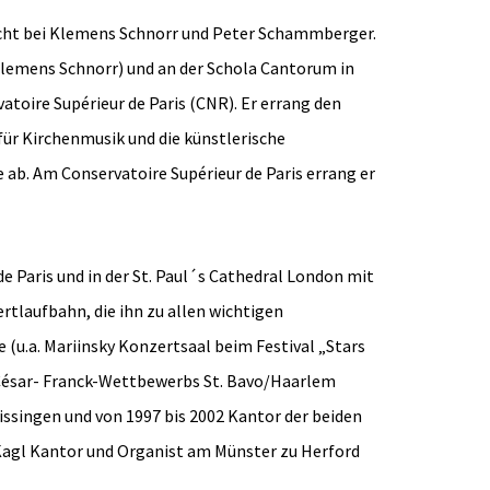
cht bei Klemens Schnorr und Peter Schammberger.
Klemens Schnorr) und an der Schola Cantorum in
atoire Supérieur de Paris (CNR). Er errang den
für Kirchenmusik und die künstlerische
b. Am Conservatoire Supérieur de Paris errang er
 Paris und in der St. Paul´s Cathedral London mit
tlaufbahn, die ihn zu allen wichtigen
(u.a. Mariinsky Konzertsaal beim Festival „Stars
en César- Franck-Wettbewerbs St. Bavo/Haarlem
Kissingen und von 1997 bis 2002 Kantor der beiden
 Kagl Kantor und Organist am Münster zu Herford