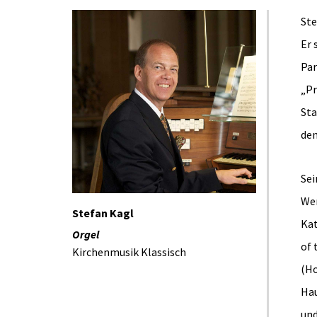
Ste
Er 
Par
„Pr
Sta
den
Sei
Wer
Stefan Kagl
Kat
Orgel
of 
Kirchenmusik Klassisch
(Ho
Hau
und