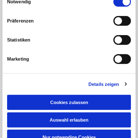
Notwendig
Die Königin aller Orgeln an unserer Hochschule
Präferenzen
ist 3-manualig. Und ständig besetzt.
Tagaus, tagein wollen alle Studierende die Tasten
Statistiken
unserer Königin anschlagen, ihre
klangfarbenreichen Register ziehen und Klänge aus
Marketing
ihr hervorzaubern, die sich die anspruchsvollsten
Komponisten aus Barock, Romantik und Moderne
Details zeigen
ausgedacht haben. Manchmal tun es zum Üben zwar
auch die 2-manualigen Schwestern - aber die hohe
Cookies zulassen
Kunst verlangt die volle Tastatur. Deshalb ist die
Orgel-Königin fast rund um die Uhr besetzt.
Auswahl erlauben
Nur notwendige Cookies