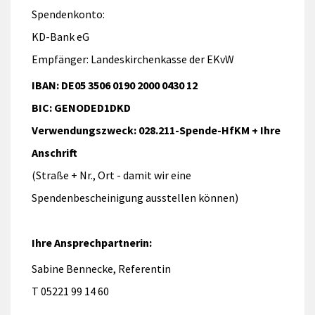
Spendenkonto:
KD-Bank eG
Empfänger: Landeskirchenkasse der EKvW
IBAN: DE05 3506 0190 2000 0430 12
BIC: GENODED1DKD
Verwendungszweck: 028.211-Spende-HfKM + Ihre
Anschrift
(Straße + Nr., Ort - damit wir eine
Spendenbescheinigung ausstellen können)
Ihre Ansprechpartnerin:
Sabine Bennecke, Referentin
T 05221 99 14 60